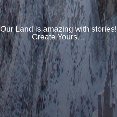
O
u
r
L
a
n
d
i
s
a
m
a
z
i
n
g
w
i
t
h
s
t
o
r
i
e
s
!
C
r
e
a
t
e
Y
o
u
r
s
…